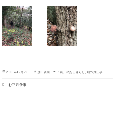
投
作
カ
2016年12月29日
森田農園
「農」のある暮らし
,
畑のお仕事
稿
成
テ
日:
者
ゴ
お正月仕事
リ
ー