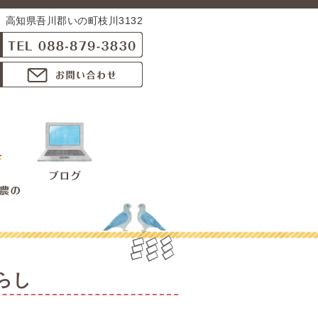
高知県吾川郡いの町枝川3132
らし