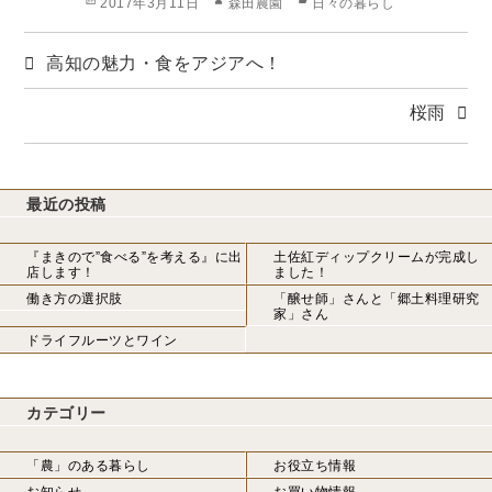
投
作
カ
2017年3月11日
森田農園
日々の暮らし
稿
成
テ
日:
者
ゴ
高知の魅力・食をアジアへ！
リ
ー
桜雨
最近の投稿
『まきので”食べる”を考える』に出
土佐紅ディップクリームが完成し
店します！
ました！
働き方の選択肢
「醸せ師」さんと「郷土料理研究
家」さん
ドライフルーツとワイン
カテゴリー
「農」のある暮らし
お役立ち情報
お知らせ
お買い物情報