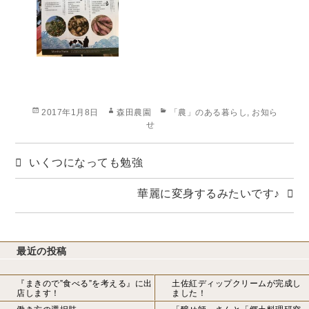
投
作
カ
2017年1月8日
森田農園
「農」のある暮らし
,
お知ら
稿
成
テ
せ
日:
者
ゴ
リ
いくつになっても勉強
ー
華麗に変身するみたいです♪
最近の投稿
『まきので”食べる”を考える』に出
土佐紅ディップクリームが完成し
店します！
ました！