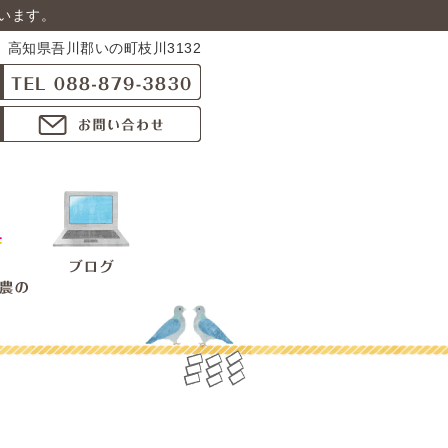
います。
高知県吾川郡いの町枝川3132
ウ