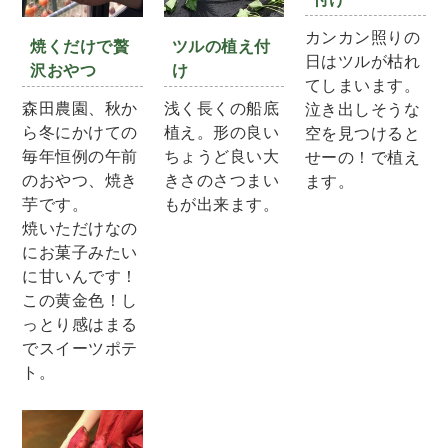
カンカン照りの
焼くだけで贅
ツルの植え付
日はツルが枯れ
沢おやつ
け
てしまいます。
森田農園、秋か
浅く長くの船底
泣き出しそうな
ら冬にかけての
植え。形の良い
空を見つけると
毎年恒例の午前
ちょうど良い大
せーの！で植え
のおやつ、焼き
きさのさつまい
ます。
芋です。
もが出来ます。
焼いただけなの
にお菓子みたい
に甘いんです！
この黄金色！し
っとり感はまる
でスイーツポテ
ト。